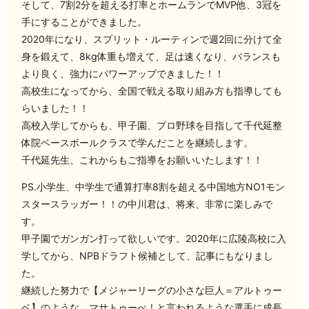
そして、7割2分を超える打率とホームランでMVP他、3冠を
手にすることができました。
2020年になり、スプリット・ルーティンで週2回に分けて全
身を鍛えて、8kg体重も増えて、足は速くなり、バランスも
より良く、強力にパワーアップできました！！
高校生になってから、全国で戦える取り組み方も指導しても
らいました！！
高校入学してからも、甲子園、プロ野球を目指して千代延整
体院ベースボールクラスで学んだことを継続します。
千代延先生、これからもご指導をお願いいたします！！
PS.小学生、中学生で通算打率8割を超える中国地方NO1モン
スタースラッガー！！の中川君は、将来、非常に楽しみで
す。
甲子園でガンガン打って欲しいです。2020年に広陵高校に入
学してから、NPBドラフト候補として、記事にもなりまし
た。
継続した努力で【メジャーリーグの小さな巨人＝アルトゥー
ベ】のような、マサトゥーべ！と言われるような選手に成長