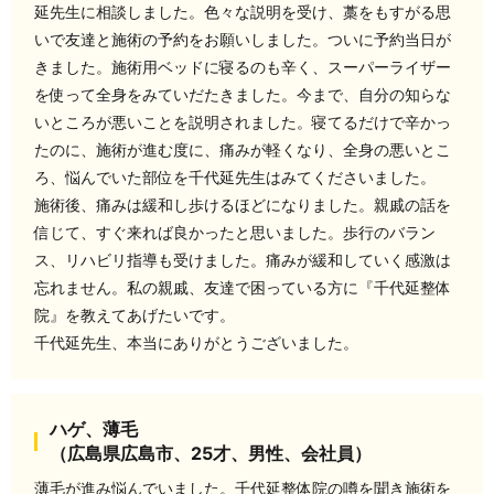
延先生に相談しました。色々な説明を受け、藁をもすがる思
いで友達と施術の予約をお願いしました。ついに予約当日が
きました。施術用ベッドに寝るのも辛く、スーパーライザー
を使って全身をみていだたきました。今まで、自分の知らな
いところが悪いことを説明されました。寝てるだけで辛かっ
たのに、施術が進む度に、痛みが軽くなり、全身の悪いとこ
ろ、悩んでいた部位を千代延先生はみてくださいました。
施術後、痛みは緩和し歩けるほどになりました。親戚の話を
信じて、すぐ来れば良かったと思いました。歩行のバラン
ス、リハビリ指導も受けました。痛みが緩和していく感激は
忘れません。私の親戚、友達で困っている方に『千代延整体
院』を教えてあげたいです。
千代延先生、本当にありがとうございました。
ハゲ、薄毛
（広島県広島市、25才、男性、会社員）
薄毛が進み悩んでいました。千代延整体院の噂を聞き施術を