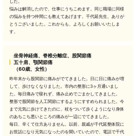
した。
悩みは解消したので、仕事にうちこめます。同じ職場に同様
の悩みを持つ仲間にも教えてあげます。千代延先生、ありが
とうございました。これからも、よろしくお願いいたしま
す。
坐骨神経痛、脊椎分離症、股関節痛
五十肩、顎関節痛
（60歳、女性）
昨年末から股関節に痛みがでてきました。日に日に痛みが増
して、歩けなくなりました。市内の整形に3ヶ月通いまし
た。毎日痛みで寝れず、痛み止めでごまかしてきました。
整形で股関節を人工関節にするようにすすめられました。今
まで元気に歩けてきたのに、杖をついて歩くようになり身体
のあちこち悪いところの痛みが一辺にでてきました。
毎日、辛くて仕方ありません。以前、親戚が千代延整体院に
お世話になり元気になったのを聞いていたので、電話で千代