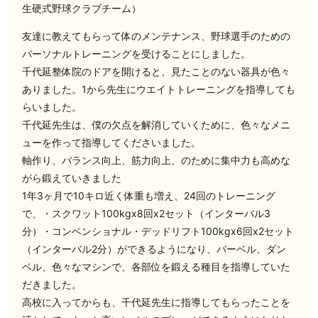
生硬式野球クラブチーム）
友達に教えてもらって体のメンテナンス、野球選手のための
パーソナルトレーニングを受けることにしました。
千代延整体院のドアを開けると、見たことのない器具が色々
ありました。1から先生にウエイトトレーニングを指導しても
らいました。
千代延先生は、僕の欠点を解消していくために、色々なメニ
ューを作って指導してくださいました。
軸作り、バランス向上、筋力向上、のために集中力も高めな
がら鍛えていきました️
1年3ヶ月で10キロ近く体重も増え、24回のトレーニング
で、・スクワット100kgx8回x2セット（インターバル3
分）・コンベンショナル・デッドリフト100kgx6回x2セット
（インターバル2分）ができるようになり、バーベル、ダン
ベル、色々なマシンで、各部位を鍛える種目を指導していた
だきました。
高校に入ってからも、千代延先生に指導してもらったことを