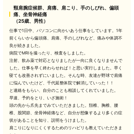
頸肩腕症候群、肩痛、肩こり、手のしびれ、偏頭
痛、坐骨神経痛
（25歳、男性）
仕事で1日中、パソコンに向かいあう仕事をしています。1年
前くらいから偏頭痛、肩痛、手のしびれなど、痛みや体調不
良が続きました。
病院でMRIを撮ったり、検査をしました。
注射、飲み薬で対応となりましたが一向に良くなりませんで
した。仕事を早く終わらせれば！と思い実行しました。早く
寝ても改善されずにいました。そんな時、友達が野球で肩痛
に悩んでいたけど、千代延整体院で解消していった！！
と連絡をもらい、自分のことも相談してくれていました。
早速、予約をとり、いざ施術！
頭の先から爪先までみていただきました。頚椎、胸椎、腰
椎、股関節、坐骨神経痛など、自分が想像するより多くの症
状があることを知り、説明をうけました。
肩こりになりにくくするためのリハビリも教えていただきま