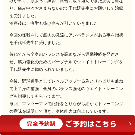
みが出て、頑張って練習、試合に取り組んできた疲労も重な
り、痛み中々おさまらないので千代延先生にお願いして治療
を受けました。
治療後は、疲労も抜け痛みが引いていきました！
今回の怪我をして筋肉の発達にアンバランスがある事を指摘
を千代延先生に受けました。
兼ねてから全身のバランスを高めながら運動神経を発達さ
せ、筋力強化のためのパーソナルでウエイトトレーニングを
千代延先生に勧められていました。
今後、野球選手としてレベルアップする為とリハビリも兼ね
て上半身の補強、全身のバランス強化のウエイトトレーニン
グも指導してもらってます。
毎回、マンツーマンで記録をとりながら細かくトレーニング
の意味を説明して頂き、身体能力は向上しています。
バッティング練習で筋力アップの効果を感じれています。
流してホームランを打てるようになってきました。