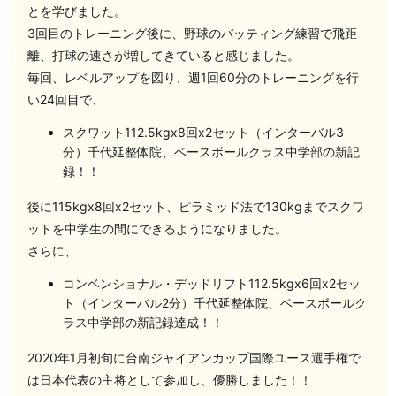
とを学びました。
3回目のトレーニング後に、野球のバッティング練習で飛距
離、打球の速さが増してきていると感じました。
毎回、レベルアップを図り、週1回60分のトレーニングを行
い24回目で、
スクワット112.5kgx8回x2セット（インターバル3
分）️千代延整体院、ベースボールクラス中学部の新記
録️！！
後に115kgx8回x2セット、ピラミッド法で130kgまでスクワ
ットを中学生の間にできるようになりました。
さらに、
コンベンショナル・デッドリフト112.5kgx6回x2セッ
ト（インターバル2分）️千代延整体院、ベースボールク
ラス中学部の新記録達成！！
2020年1月初旬に台南ジャイアンカップ国際ユース選手権で
は日本代表の主将として参加し、優勝しました！！