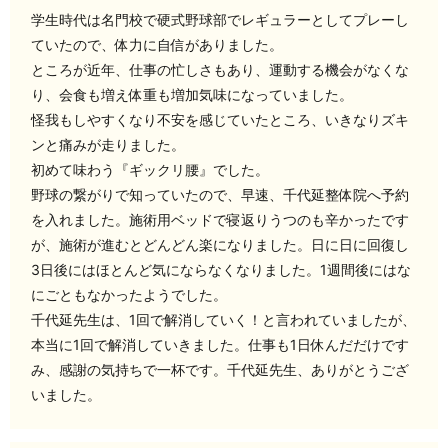
学生時代は名門校で硬式野球部でレギュラーとしてプレーし
ていたので、体力に自信がありました。
ところが近年、仕事の忙しさもあり、運動する機会がなくな
り、会食も増え体重も増加気味になっていました。
怪我もしやすくなり不安を感じていたところ、いきなりズキ
ンと痛みが走りました。
初めて味わう『ギックリ腰』でした。
野球の繋がりで知っていたので、早速、千代延整体院へ予約
を入れました。施術用ベッドで寝返りうつのも辛かったです
が、施術が進むとどんどん楽になりました。日に日に回復し
3日後にはほとんど気にならなくなりました。1週間後にはな
にごともなかったようでした。
千代延先生は、1回で解消していく！と言われていましたが、
本当に1回で解消していきました。仕事も1日休んだだけです
み、感謝の気持ちで一杯です。千代延先生、ありがとうござ
いました。